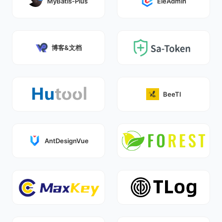
MyBatis-Plus
EleAdmin
博客&文档
BeeTl
AntDesignVue